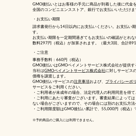
GMO後払いとはお客様の手元に商品が到着した後に代金
全国のコンビニエンスストア、銀行でお支払いいただけま
お支払い期限
請求書発行から14日以内にお支払いください。お支払い
す。
お支払い期限を一定期間過ぎてもお支払いの確認がとれな
数料297円（税込）が加算されます。（最大3回、合計89
ご注意
事務手数料：660円（税込）
GMO後払いはGMOペイメントサービス株式会社が提供す
当社は
GMOペイメントサービス株式会社
に対しサービス
債権を譲渡します。
GMO後払いサービスの
注意事項
および、
プライバシーポ
サービスをご利用ください。
・ご利用者が未成年の場合、法定代理人の利用同意を得て
・ご利用にあたり審査がございます。審査結果によっては
ない場合がございますので、その場合には別のお支払方法
・ご利用限度額はGMO後払い累計で、55,000円（税込）
※予約商品のご購入には利用できません。