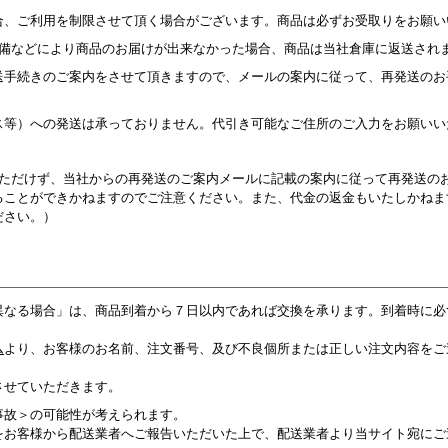
合、ご利用を制限させて頂く場合がございます。商品は必ずお受取りをお願い
不備などにより商品のお届けが出来なかった場合、商品は当社倉庫に返送され
送手続きのご案内をさせて頂きますので、メールの案内に従って、再発送のお
ス等）への発送は承っておりません。代引き可能なご住所のご入力をお願いい
いただけず、当社からの再発送のご案内メールに記載の案内に従って再発送の
ることができかねますのでご注意ください。また、代金の返金もいたしかねま
ださい。）
異なる場合」は、商品到着から７日以内であれば交換を承ります。到着時に必
ム
より、お客様のお名前、注文番号、及び不良個所または正しい注文内容をご
。
させていただきます。
事故＞の可能性が考えられます。
をお客様から配送業者へご報告いただいた上で、配送業者より当サイト宛にご