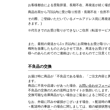
お客様都合による受取辞退、長期不在、再発送が続く場
商品出荷から7日以内に受け取り拒否・長期不在・住所
その際、ご登録いただいているメールアドレス宛に再発
きます。)
※代引きでのお受け取りができないご住所（転送サービ
また、最初の発送から1ヶ月以内にお荷物をお受け取り
権利を放棄したものとみなさせて頂き、再送をお受けす
様へのあらためてのご連絡はいたしませんのでご注意く
不良品の交換
お届け時に商品が「不良品である場合」「ご注文内容と
ます。
商品に不良や品違いがあった場合、
お問い合わせフォー
不良品の交換のための送料は当サイトが負担いたします
交換可能な在庫商品がない場合はご返金によるご対応と
なお、外箱に凹みや破損がございます場合、＜配送時の
＜配送時の事故＞の場合に関しましては、箱の破損状態