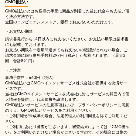
GMO後払い
GMO後払いとはお客様の手元に商品が到着した後に代金をお支払い頂
く決済方法です。
全国のコンビニエンスストア、銀行でお支払いいただけます。
お支払い期限
請求書発行から14日以内にお支払いください。お支払い期限は請求書
にも記載しております。
お支払い期限を一定期間過ぎてもお支払いの確認がとれない場合、ご
請求金額に回収事務手数料297円（税込）が加算されます。（最大3
回、合計891円）
ご注意
事務手数料：660円（税込）
GMO後払いはGMOペイメントサービス株式会社が提供する決済サー
ビスです。
当社は
GMOペイメントサービス株式会社
に対しサービスの範囲内で個
人情報を提供し、代金債権を譲渡します。
GMO後払いサービスの
注意事項
および、
プライバシーポリシー
に同意
のうえ、GMO後払いサービスをご利用ください。
・ご利用者が未成年の場合、法定代理人の利用同意を得てご利用くだ
さい。
・ご利用にあたり審査がございます。審査結果によっては「GMO後払
い」をご利用いただけない場合がございますので、その場合には別の