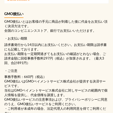
GMO後払い
GMO後払いとはお客様の手元に商品が到着した後に代金をお支払い頂
く決済方法です。
全国のコンビニエンスストア、銀行でお支払いいただけます。
お支払い期限
請求書発行から14日以内にお支払いください。お支払い期限は請求書
にも記載しております。
お支払い期限を一定期間過ぎてもお支払いの確認がとれない場合、ご
請求金額に回収事務手数料297円（税込）が加算されます。（最大3
回、合計891円）
ご注意
事務手数料：660円（税込）
GMO後払いはGMOペイメントサービス株式会社が提供する決済サー
ビスです。
当社は
GMOペイメントサービス株式会社
に対しサービスの範囲内で個
人情報を提供し、代金債権を譲渡します。
GMO後払いサービスの
注意事項
および、
プライバシーポリシー
に同意
のうえ、GMO後払いサービスをご利用ください。
・ご利用者が未成年の場合、法定代理人の利用同意を得てご利用くだ