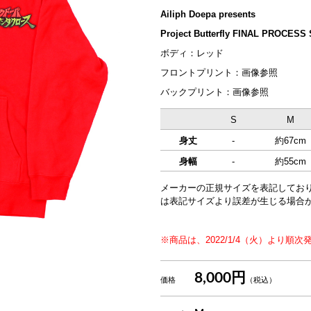
Ailiph Doepa presents
Project Butterfly FINAL PROCESS
ボディ：レッド
フロントプリント：画像参照
バックプリント：画像参照
S
M
身丈
-
約67cm
身幅
-
約55cm
メーカーの正規サイズを表記してお
は表記サイズより誤差が生じる場合
※商品は、2022/1/4（火）より
8,000円
価格
（税込）