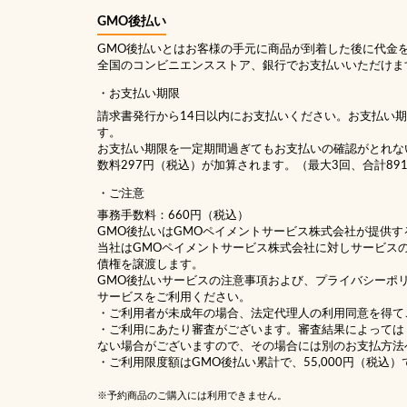
GMO後払い
GMO後払いとはお客様の手元に商品が到着した後に代金
全国のコンビニエンスストア、銀行でお支払いいただけま
お支払い期限
請求書発行から14日以内にお支払いください。お支払い
す。
お支払い期限を一定期間過ぎてもお支払いの確認がとれな
数料297円（税込）が加算されます。（最大3回、合計89
ご注意
事務手数料：660円（税込）
GMO後払いはGMOペイメントサービス株式会社が提供す
当社は
GMOペイメントサービス株式会社
に対しサービス
債権を譲渡します。
GMO後払いサービスの
注意事項
および、
プライバシーポ
サービスをご利用ください。
・ご利用者が未成年の場合、法定代理人の利用同意を得て
・ご利用にあたり審査がございます。審査結果によっては
ない場合がございますので、その場合には別のお支払方法
・ご利用限度額はGMO後払い累計で、55,000円（税込）
※予約商品のご購入には利用できません。