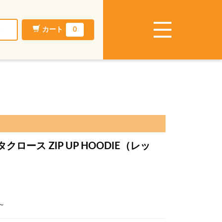
ン
カート
0
クロース ZIP UP HOODIE（レッ
～