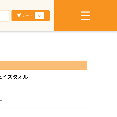
ン
カート
0
 フェイスタオル
～