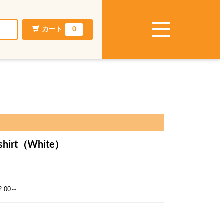
ン
カート
0
-shirt（White）
:00～