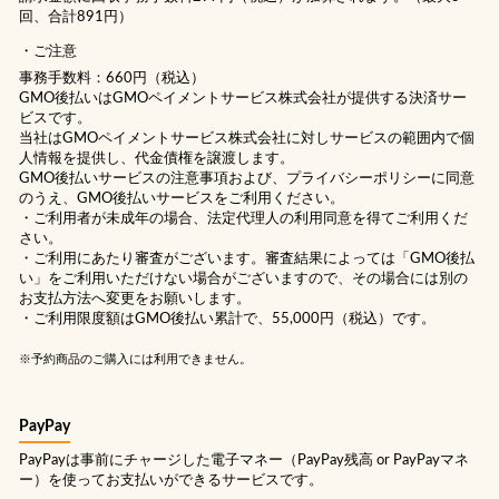
回、合計891円）
ご注意
事務手数料：660円（税込）
GMO後払いはGMOペイメントサービス株式会社が提供する決済サー
ビスです。
当社は
GMOペイメントサービス株式会社
に対しサービスの範囲内で個
人情報を提供し、代金債権を譲渡します。
GMO後払いサービスの
注意事項
および、
プライバシーポリシー
に同意
のうえ、GMO後払いサービスをご利用ください。
・ご利用者が未成年の場合、法定代理人の利用同意を得てご利用くだ
さい。
・ご利用にあたり審査がございます。審査結果によっては「GMO後払
い」をご利用いただけない場合がございますので、その場合には別の
お支払方法へ変更をお願いします。
・ご利用限度額はGMO後払い累計で、55,000円（税込）です。
※予約商品のご購入には利用できません。
PayPay
PayPayは事前にチャージした電子マネー（PayPay残高 or PayPayマネ
ー）を使ってお支払いができるサービスです。