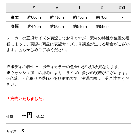
S
M
L
XL
XXL
身丈
約68cm
約71cm
約75cm
約78cm
-
身幅
約44cm
約50cm
約54cm
約58cm
-
メーカーの正規サイズを表記しておりますが、素材の特性や生産の過
程によって、実際の商品は表記サイズより誤差が生じる場合がござい
ます。あらかじめご了承ください。
※ボディの特性上、ボディカラーの色合いが1枚1枚異なります。
※ウォッシュ加工の縮みにより、サイズに多少の誤差がございます。
※色落ち・色移りの恐れがありますので、洗濯の際は十分ご注意くだ
さい。
＊完売いたしました。
--円
価格
（税込）
S
サイズ