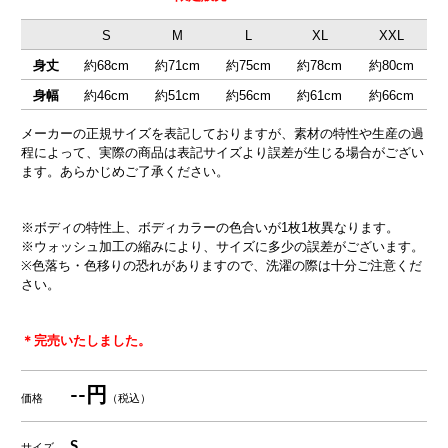
S
M
L
XL
XXL
身丈
約68cm
約71cm
約75cm
約78cm
約80cm
身幅
約46cm
約51cm
約56cm
約61cm
約66cm
メーカーの正規サイズを表記しておりますが、素材の特性や生産の過
程によって、実際の商品は表記サイズより誤差が生じる場合がござい
ます。あらかじめご了承ください。
※ボディの特性上、ボディカラーの色合いが1枚1枚異なります。
※ウォッシュ加工の縮みにより、サイズに多少の誤差がございます。
※色落ち・色移りの恐れがありますので、洗濯の際は十分ご注意くだ
さい。
＊完売いたしました。
--円
価格
（税込）
S
サイズ