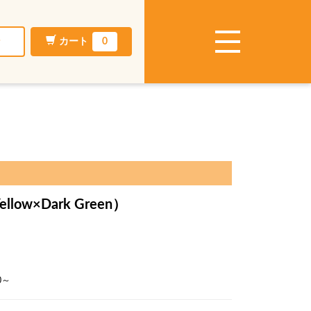
ン
カート
0
ellow×Dark Green）
～
0～