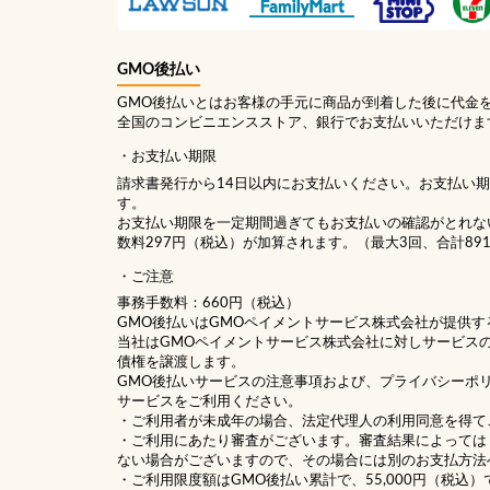
GMO後払い
GMO後払いとはお客様の手元に商品が到着した後に代金
全国のコンビニエンスストア、銀行でお支払いいただけま
お支払い期限
請求書発行から14日以内にお支払いください。お支払い
す。
お支払い期限を一定期間過ぎてもお支払いの確認がとれな
数料297円（税込）が加算されます。（最大3回、合計89
ご注意
事務手数料：660円（税込）
GMO後払いはGMOペイメントサービス株式会社が提供す
当社は
GMOペイメントサービス株式会社
に対しサービス
債権を譲渡します。
GMO後払いサービスの
注意事項
および、
プライバシーポ
サービスをご利用ください。
・ご利用者が未成年の場合、法定代理人の利用同意を得て
・ご利用にあたり審査がございます。審査結果によっては
ない場合がございますので、その場合には別のお支払方法
・ご利用限度額はGMO後払い累計で、55,000円（税込）