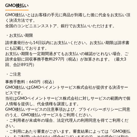
GMO後払い
GMO後払いとはお客様の手元に商品が到着した後に代金をお支払い頂
く決済方法です。
全国のコンビニエンスストア、銀行でお支払いいただけます。
お支払い期限
請求書発行から14日以内にお支払いください。お支払い期限は請求書
にも記載しております。
お支払い期限を一定期間過ぎてもお支払いの確認がとれない場合、ご
請求金額に回収事務手数料297円（税込）が加算されます。（最大3
回、合計891円）
ご注意
事務手数料：660円（税込）
GMO後払いはGMOペイメントサービス株式会社が提供する決済サー
ビスです。
当社は
GMOペイメントサービス株式会社
に対しサービスの範囲内で個
人情報を提供し、代金債権を譲渡します。
GMO後払いサービスの
注意事項
および、
プライバシーポリシー
に同意
のうえ、GMO後払いサービスをご利用ください。
・ご利用者が未成年の場合、法定代理人の利用同意を得てご利用くだ
さい。
・ご利用にあたり審査がございます。審査結果によっては「GMO後払