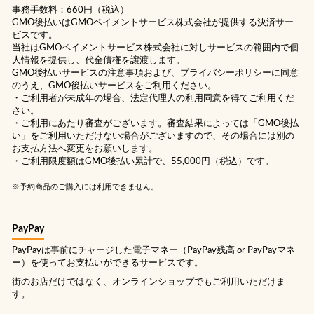
事務手数料：660円（税込）
GMO後払いはGMOペイメントサービス株式会社が提供する決済サー
ビスです。
当社は
GMOペイメントサービス株式会社
に対しサービスの範囲内で個
人情報を提供し、代金債権を譲渡します。
GMO後払いサービスの
注意事項
および、
プライバシーポリシー
に同意
のうえ、GMO後払いサービスをご利用ください。
・ご利用者が未成年の場合、法定代理人の利用同意を得てご利用くだ
さい。
・ご利用にあたり審査がございます。審査結果によっては「GMO後払
い」をご利用いただけない場合がございますので、その場合には別の
お支払方法へ変更をお願いします。
・ご利用限度額はGMO後払い累計で、55,000円（税込）です。
※予約商品のご購入には利用できません。
PayPay
PayPayは事前にチャージした電子マネー（PayPay残高 or PayPayマネ
ー）を使ってお支払いができるサービスです。
街のお店だけではなく、オンラインショップでもご利用いただけま
す。