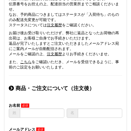
伝票番号をお控えの上、配達担当の営業所までご相談くださいま
せ。
なお、予約商品につきましてはステータスが「入荷待ち」のもの
のみ配送先変更が可能です。
ステータスについては
注文履歴
をご確認ください。
お届け後お受け取りいただけず、弊社に返品となったお荷物の再
出荷は、お客様ご自身でお手続きいただけます。
返品が完了いたしますとご注文いただきましたメールアドレス宛
にご案内メールが自動配信されます。
メールをご確認の上、
注文履歴
よりお手続きくださいませ。
また、
こちら
をご確認いただき、メールを受信できるように、事
前のご設定をお願いいたします。
商品・ご注文について（注文後）
お名前
姓
名
メールアドレス