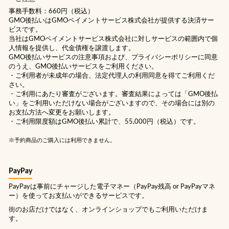
事務手数料：660円（税込）
GMO後払いはGMOペイメントサービス株式会社が提供する決済サー
ビスです。
当社は
GMOペイメントサービス株式会社
に対しサービスの範囲内で個
人情報を提供し、代金債権を譲渡します。
GMO後払いサービスの
注意事項
および、
プライバシーポリシー
に同意
のうえ、GMO後払いサービスをご利用ください。
・ご利用者が未成年の場合、法定代理人の利用同意を得てご利用くだ
さい。
・ご利用にあたり審査がございます。審査結果によっては「GMO後払
い」をご利用いただけない場合がございますので、その場合には別の
お支払方法へ変更をお願いします。
・ご利用限度額はGMO後払い累計で、55,000円（税込）です。
※予約商品のご購入には利用できません。
PayPay
PayPayは事前にチャージした電子マネー（PayPay残高 or PayPayマネ
ー）を使ってお支払いができるサービスです。
街のお店だけではなく、オンラインショップでもご利用いただけま
す。