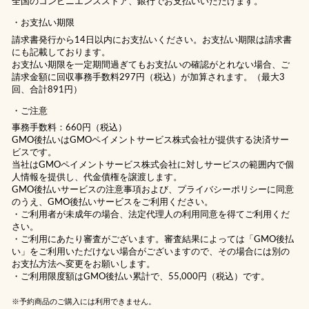
全国のコンビニエンスストア、銀行でお支払いいただけます。
お支払い期限
請求書発行から14日以内にお支払いください。お支払い期限は請求書
にも記載しております。
お支払い期限を一定期間過ぎてもお支払いの確認がとれない場合、ご
請求金額に回収事務手数料297円（税込）が加算されます。（最大3
回、合計891円）
ご注意
事務手数料：660円（税込）
GMO後払いはGMOペイメントサービス株式会社が提供する決済サー
ビスです。
当社は
GMOペイメントサービス株式会社
に対しサービスの範囲内で個
人情報を提供し、代金債権を譲渡します。
GMO後払いサービスの
注意事項
および、
プライバシーポリシー
に同意
のうえ、GMO後払いサービスをご利用ください。
・ご利用者が未成年の場合、法定代理人の利用同意を得てご利用くだ
さい。
・ご利用にあたり審査がございます。審査結果によっては「GMO後払
い」をご利用いただけない場合がございますので、その場合には別の
お支払方法へ変更をお願いします。
・ご利用限度額はGMO後払い累計で、55,000円（税込）です。
※予約商品のご購入には利用できません。