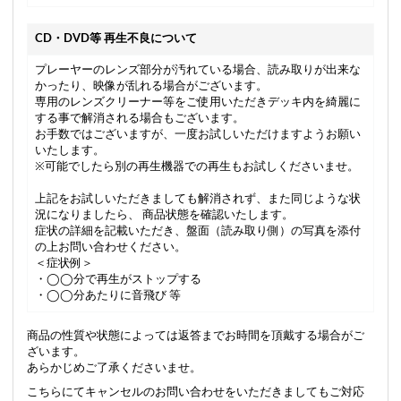
CD・DVD等 再生不良について
プレーヤーのレンズ部分が汚れている場合、読み取りが出来な
かったり、映像が乱れる場合がございます。
専用のレンズクリーナー等をご使用いただきデッキ内を綺麗に
する事で解消される場合もございます。
お手数ではございますが、一度お試しいただけますようお願い
いたします。
※可能でしたら別の再生機器での再生もお試しくださいませ。
上記をお試しいただきましても解消されず、また同じような状
況になりましたら、 商品状態を確認いたします。
症状の詳細を記載いただき、盤面（読み取り側）の写真を添付
の上お問い合わせください。
＜症状例＞
・◯◯分で再生がストップする
・◯◯分あたりに音飛び 等
商品の性質や状態によっては返答までお時間を頂戴する場合がご
ざいます。
あらかじめご了承くださいませ。
こちらにてキャンセルのお問い合わせをいただきましてもご対応