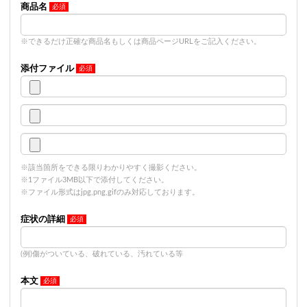
商品名
※できるだけ正確な商品名もしくは商品ページURLをご記入ください。
添付ファイル
※該当箇所をできる限りわかりやすく撮影ください。
※1ファイル3MB以下で添付してください。
※ファイル形式はjpg,png,gifのみ対応しております。
症状の詳細
(例)傷がついている、破れている、汚れている等
本文