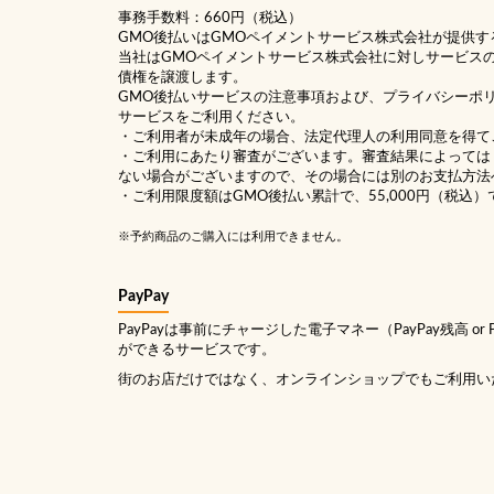
事務手数料：660円（税込）
GMO後払いはGMOペイメントサービス株式会社が提供す
当社は
GMOペイメントサービス株式会社
に対しサービス
債権を譲渡します。
GMO後払いサービスの
注意事項
および、
プライバシーポ
サービスをご利用ください。
・ご利用者が未成年の場合、法定代理人の利用同意を得て
・ご利用にあたり審査がございます。審査結果によっては
ない場合がございますので、その場合には別のお支払方法
・ご利用限度額はGMO後払い累計で、55,000円（税込）
※予約商品のご購入には利用できません。
PayPay
PayPayは事前にチャージした電子マネー（PayPay残高 or
ができるサービスです。
街のお店だけではなく、オンラインショップでもご利用い