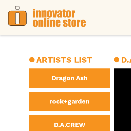
ARTISTS LIST
D
Dragon Ash
rock+garden
D.A.CREW