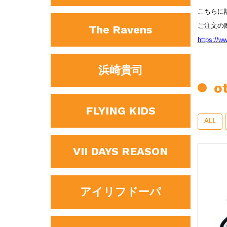
こちらに記
ご注文の
The Ravens
https://w
浜崎貴司
ot
FLYING KIDS
ALL
VII DAYS REASON
アイリフドーパ