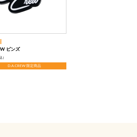
W
REW ピンズ
込）
D.A.CREW 限定商品