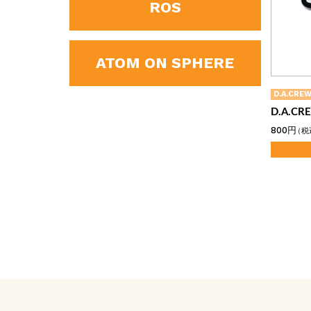
ROS
ATOM ON SPHERE
D.A.CRE
D.A.C
800円
（税