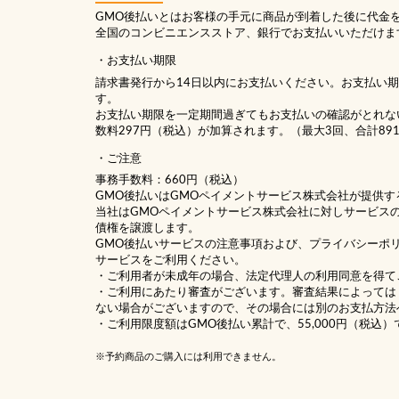
GMO後払いとはお客様の手元に商品が到着した後に代金
全国のコンビニエンスストア、銀行でお支払いいただけま
お支払い期限
請求書発行から14日以内にお支払いください。お支払い
す。
お支払い期限を一定期間過ぎてもお支払いの確認がとれな
数料297円（税込）が加算されます。（最大3回、合計89
ご注意
事務手数料：660円（税込）
GMO後払いはGMOペイメントサービス株式会社が提供す
当社は
GMOペイメントサービス株式会社
に対しサービス
債権を譲渡します。
GMO後払いサービスの
注意事項
および、
プライバシーポ
サービスをご利用ください。
・ご利用者が未成年の場合、法定代理人の利用同意を得て
・ご利用にあたり審査がございます。審査結果によっては
ない場合がございますので、その場合には別のお支払方法
・ご利用限度額はGMO後払い累計で、55,000円（税込）
※予約商品のご購入には利用できません。