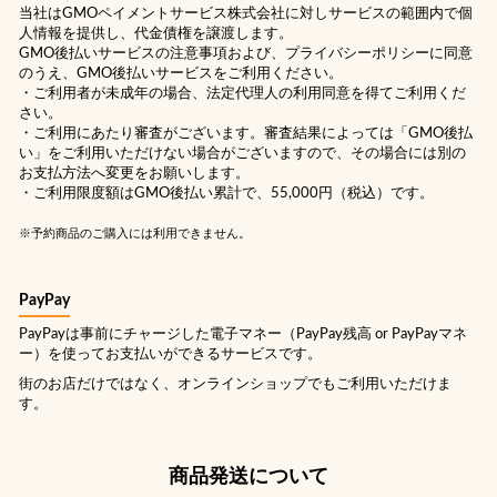
当社は
GMOペイメントサービス株式会社
に対しサービスの範囲内で個
人情報を提供し、代金債権を譲渡します。
GMO後払いサービスの
注意事項
および、
プライバシーポリシー
に同意
のうえ、GMO後払いサービスをご利用ください。
・ご利用者が未成年の場合、法定代理人の利用同意を得てご利用くだ
さい。
・ご利用にあたり審査がございます。審査結果によっては「GMO後払
い」をご利用いただけない場合がございますので、その場合には別の
お支払方法へ変更をお願いします。
・ご利用限度額はGMO後払い累計で、55,000円（税込）です。
※予約商品のご購入には利用できません。
PayPay
PayPayは事前にチャージした電子マネー（PayPay残高 or PayPayマネ
ー）を使ってお支払いができるサービスです。
街のお店だけではなく、オンラインショップでもご利用いただけま
す。
商品発送について