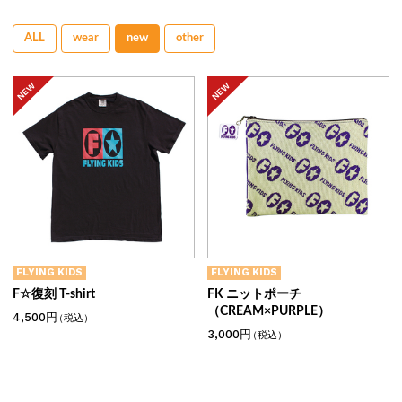
ALL
wear
new
other
FLYING KIDS
FLYING KIDS
F☆復刻 T-shirt
FK ニットポーチ
（CREAM×PURPLE）
4,500円
（税込）
3,000円
（税込）