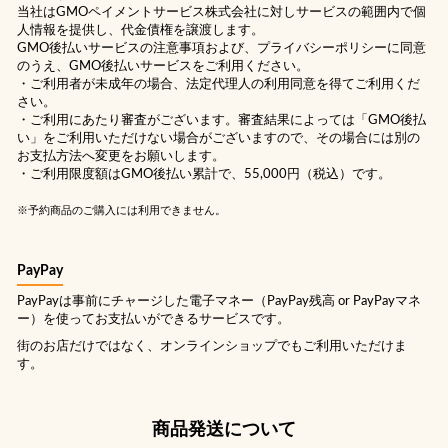
当社は
GMOペイメントサービス株式会社
に対しサービスの範囲内で個
人情報を提供し、代金債権を譲渡します。
GMO後払いサービスの
注意事項
および、
プライバシーポリシー
に同意
のうえ、GMO後払いサービスをご利用ください。
・ご利用者が未成年の場合、法定代理人の利用同意を得てご利用くだ
さい。
・ご利用にあたり審査がございます。審査結果によっては「GMO後払
い」をご利用いただけない場合がございますので、その場合には別の
お支払方法へ変更をお願いします。
・ご利用限度額はGMO後払い累計で、55,000円（税込）です。
※予約商品のご購入には利用できません。
PayPay
PayPayは事前にチャージした電子マネー（PayPay残高 or PayPayマネ
ー）を使ってお支払いができるサービスです。
街のお店だけではなく、オンラインショップでもご利用いただけま
す。
商品発送について