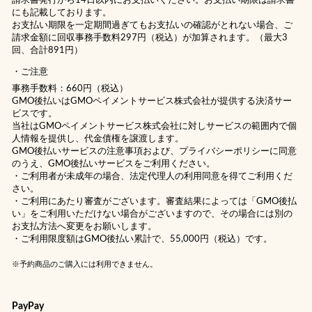
請求書発行から14日以内にお支払いください。お支払い期限は請求書
にも記載しております。
お支払い期限を一定期間過ぎてもお支払いの確認がとれない場合、ご
請求金額に回収事務手数料297円（税込）が加算されます。（最大3
回、合計891円）
ご注意
事務手数料：660円（税込）
GMO後払いはGMOペイメントサービス株式会社が提供する決済サー
ビスです。
当社は
GMOペイメントサービス株式会社
に対しサービスの範囲内で個
人情報を提供し、代金債権を譲渡します。
GMO後払いサービスの
注意事項
および、
プライバシーポリシー
に同意
のうえ、GMO後払いサービスをご利用ください。
・ご利用者が未成年の場合、法定代理人の利用同意を得てご利用くだ
さい。
・ご利用にあたり審査がございます。審査結果によっては「GMO後払
い」をご利用いただけない場合がございますので、その場合には別の
お支払方法へ変更をお願いします。
・ご利用限度額はGMO後払い累計で、55,000円（税込）です。
※予約商品のご購入には利用できません。
PayPay