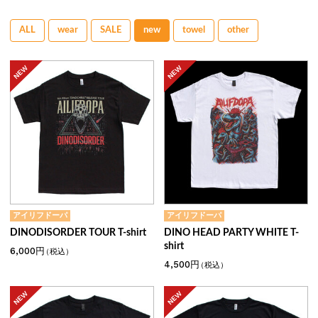
ALL
wear
SALE
new
towel
other
アイリフドーパ
アイリフドーパ
DINODISORDER TOUR T-shirt
DINO HEAD PARTY WHITE T-
shirt
6,000円
（税込）
4,500円
（税込）