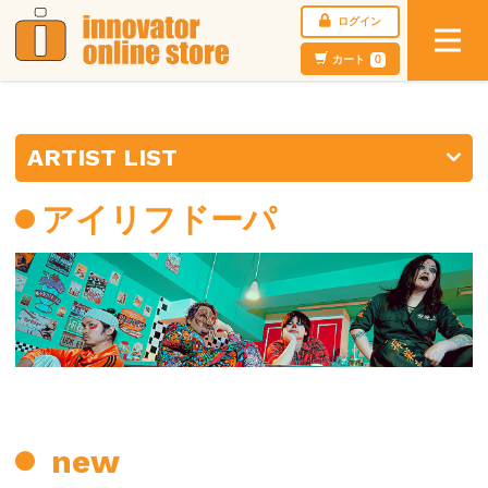
ログイン
カート
0
ARTIST LIST
アイリフドーパ
new