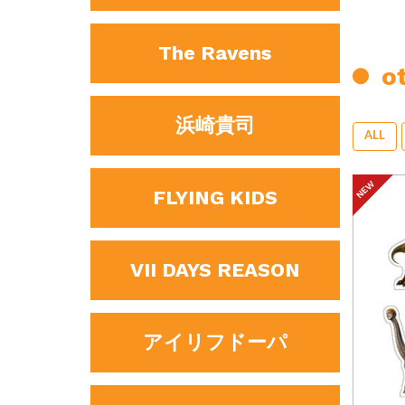
The Ravens
ot
浜崎貴司
ALL
FLYING KIDS
VII DAYS REASON
アイリフドーパ