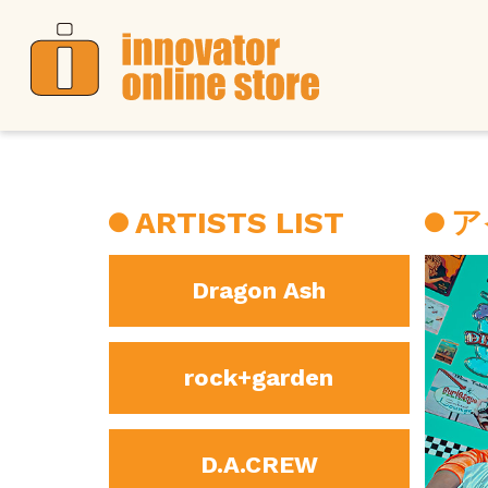
ARTISTS LIST
ア
Dragon Ash
rock+garden
D.A.CREW