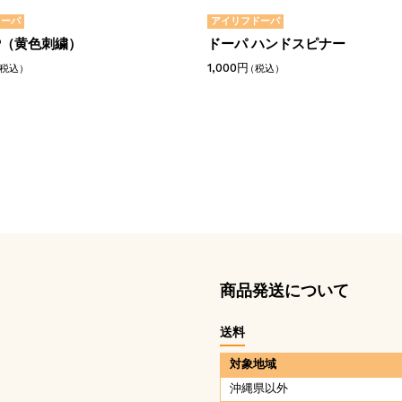
ドーパ
アイリフドーパ
P（黄色刺繍）
ドーパ ハンドスピナー
1,000円
税込）
（税込）
商品発送について
送料
対象地域
沖縄県以外