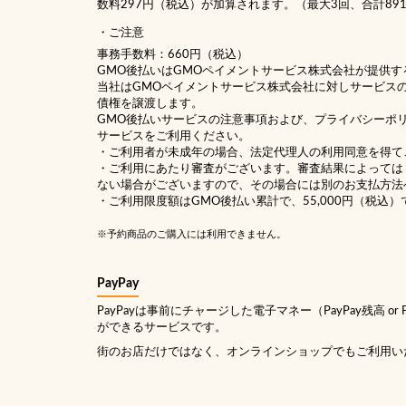
数料297円（税込）が加算されます。（最大3回、合計89
ご注意
事務手数料：660円（税込）
GMO後払いはGMOペイメントサービス株式会社が提供す
当社は
GMOペイメントサービス株式会社
に対しサービス
債権を譲渡します。
GMO後払いサービスの
注意事項
および、
プライバシーポ
サービスをご利用ください。
・ご利用者が未成年の場合、法定代理人の利用同意を得て
・ご利用にあたり審査がございます。審査結果によっては
ない場合がございますので、その場合には別のお支払方法
・ご利用限度額はGMO後払い累計で、55,000円（税込）
※予約商品のご購入には利用できません。
PayPay
PayPayは事前にチャージした電子マネー（PayPay残高 or
ができるサービスです。
街のお店だけではなく、オンラインショップでもご利用い