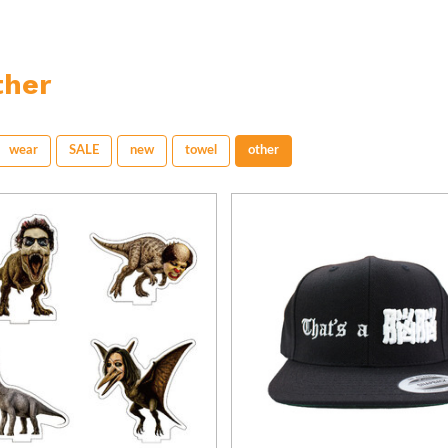
her
wear
SALE
new
towel
other